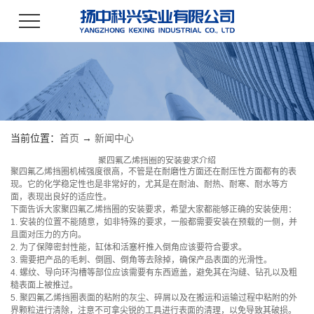
当前位置：
首页
→
新闻中心
聚四氟乙烯挡圈的安装要求介绍
聚四氟乙烯挡圈机械强度很高，不管是在耐磨性方面还在耐压性方面都有的表
现。它的化学稳定性也是非常好的，尤其是在耐油、耐热、耐寒、耐水等方
面，表现出良好的适应性。
下面告诉大家聚四氟乙烯挡圈的安装要求，希望大家都能够正确的安装使用：
1. 安装的位置不能随意，如非特殊的要求，一般都需要安装在预载的一侧，并
且面对压力的方向。
2. 为了保障密封性能，缸体和活塞杆推入倒角应该要符合要求。
3. 需要把产品的毛刺、倒圆、倒角等去除掉，确保产品表面的光滑性。
4. 螺纹、导向环沟槽等部位应该需要有东西遮盖，避免其在沟缝、钻孔以及粗
糙表面上被推过。
5. 聚四氟乙烯挡圈表面的粘附的灰尘、碎屑以及在搬运和运输过程中粘附的外
界颗粒进行清除，注意不可拿尖锐的工具进行表面的清理，以免导致其破损。